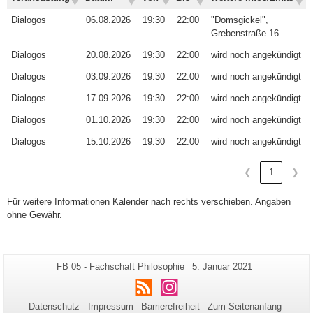
Veranstaltung
Datum
Von
Bis
Weitere Infos/Links
Dialogos
06.08.2026
19:30
22:00
"Domsgickel",
Grebenstraße 16
Dialogos
20.08.2026
19:30
22:00
wird noch angekündigt
Dialogos
03.09.2026
19:30
22:00
wird noch angekündigt
Dialogos
17.09.2026
19:30
22:00
wird noch angekündigt
Dialogos
01.10.2026
19:30
22:00
wird noch angekündigt
Dialogos
15.10.2026
19:30
22:00
wird noch angekündigt
❮
1
❯
Für weitere Informationen Kalender nach rechts verschieben. Angaben
ohne Gewähr.
Zusätzliche
Seiten-
Letzte
FB 05 - Fachschaft Philosophie
5. Januar 2021
Name:
Aktualisierung:
Informationen
RSS
Instagram
zu
Datenschutz
Impressum
Barrierefreiheit
Zum Seitenanfang
dieser